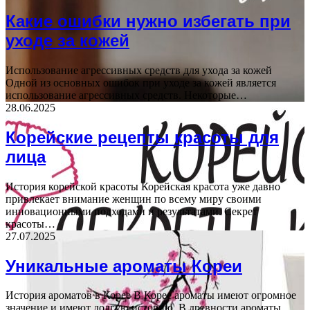
Какие ошибки нужно избегать при
уходе за кожей
Использование агрессивных средств для ухода за кожей
Одной из основных ошибок при уходе за кожей является
использование агрессивных средств. Некоторые…
28.06.2025
Корейские рецепты красоты для
лица
История корейской красоты Корейская красота уже давно
привлекает внимание женщин по всему миру своими
инновационными подходами и результатами. Секрет
красоты…
27.07.2025
Уникальные ароматы Кореи
История ароматов в Корее В Корее ароматы имеют огромное
значение и имеют долгую историю. В древности ароматы